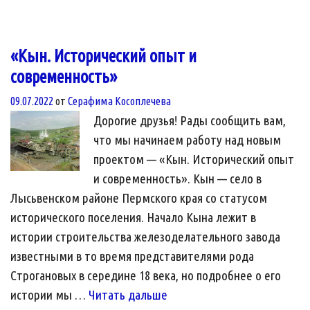
для
ведения
архива
«Кын. Исторический опыт и
медиафайлов
современность»
в
09.07.2022
от
Серафима Косоплечева
полевых
Дорогие друзья! Рады сообщить вам,
условиях
что мы начинаем работу над новым
проектом — «Кын. Исторический опыт
и современность». Кын — село в
Лысьвенском районе Пермского края со статусом
исторического поселения. Начало Кына лежит в
истории строительства железоделательного завода
известными в то время представителями рода
Строгановых в середине 18 века, но подробнее о его
«Кын.
истории мы …
Читать дальше