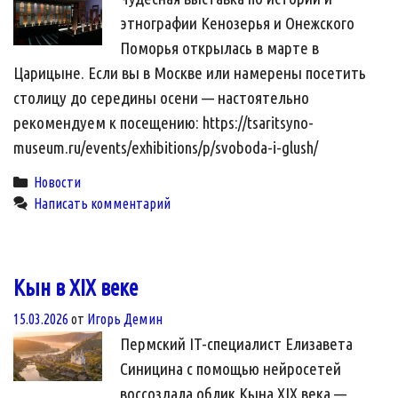
этнографии Кенозерья и Онежского
Поморья открылась в марте в
Царицыне. Если вы в Москве или намерены посетить
столицу до середины осени — настоятельно
рекомендуем к посещению: https://tsaritsyno-
museum.ru/events/exhibitions/p/svoboda-i-glush/
Categories
Новости
Написать комментарий
Кын в XIX веке
15.03.2026
от
Игорь Демин
Пермский IT-специалист Елизавета
Синицина с помощью нейросетей
воссоздала облик Кына XIX века —