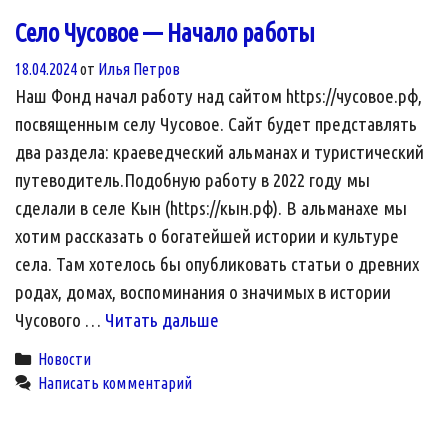
Село Чусовое — Начало работы
18.04.2024
от
Илья Петров
Наш Фонд начал работу над сайтом https://чусовое.рф,
посвященным селу Чусовое. Сайт будет представлять
два раздела: краеведческий альманах и туристический
путеводитель.Подобную работу в 2022 году мы
сделали в селе Кын (https://кын.рф). В альманахе мы
хотим рассказать о богатейшей истории и культуре
села. Там хотелось бы опубликовать статьи о древних
родах, домах, воспоминания о значимых в истории
Село
Чусового …
Читать дальше
Чусовое
Categories
Новости
—
Написать комментарий
Начало
работы