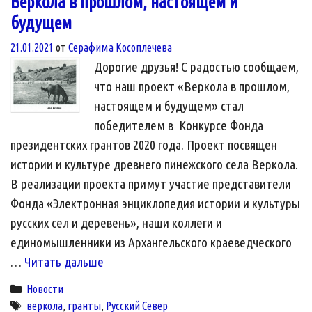
Веркола в прошлом, настоящем и
будущем
21.01.2021
от
Серафима Косоплечева
Дорогие друзья! С радостью сообщаем,
что наш проект «Веркола в прошлом,
настоящем и будущем» стал
победителем в Конкурсе Фонда
президентских грантов 2020 года. Проект посвящен
истории и культуре древнего пинежского села Веркола.
В реализации проекта примут участие представители
Фонда «Электронная энциклопедия истории и культуры
русских сел и деревень», наши коллеги и
единомышленники из Архангельского краеведческого
Веркола
…
Читать дальше
в
Categories
Новости
прошлом,
Tags
веркола
,
гранты
,
Русский Север