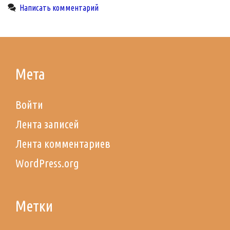
настоящем
Написать комментарий
и
будущем
Мета
Войти
Лента записей
Лента комментариев
WordPress.org
Метки