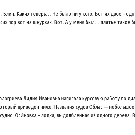
а. Блин. Каких теперь… Не было ни у кого. Вот их двое – од
о сих пор вот на шнурках. Вот. А у меня был… платье такое
ологриева Лидия Ивановна написала курсовую работу по ди
оторый приведен ниже. Названия судов Облас — небольшое г
судно. Оси́новка – лодка, выдолбленная из одного дерева.