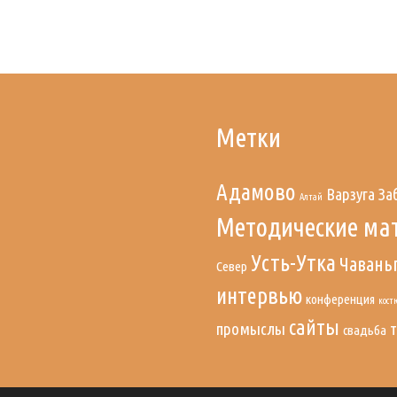
Метки
Адамово
Варзуга
За
Алтай
Методические ма
Усть-Утка
Чавань
Север
интервью
конференция
кост
сайты
промыслы
свадьба