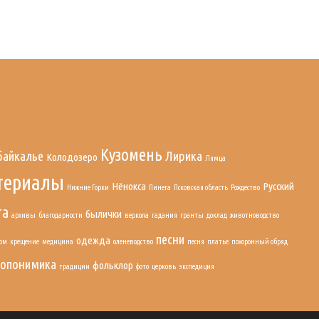
Кузомень
байкалье
Лирика
Колодозеро
Лямца
териалы
Нёнокса
Русский
Нижние Горки
Пинега
Псковская область
Рождество
га
былички
архивы
благодарности
веркола
гадания
гранты
доклад
животноводство
песни
одежда
юм
крещение
медицина
оленеводство
песня
платье
похоронный обряд
топонимика
фольклор
традиции
фото
церковь
экспедиция