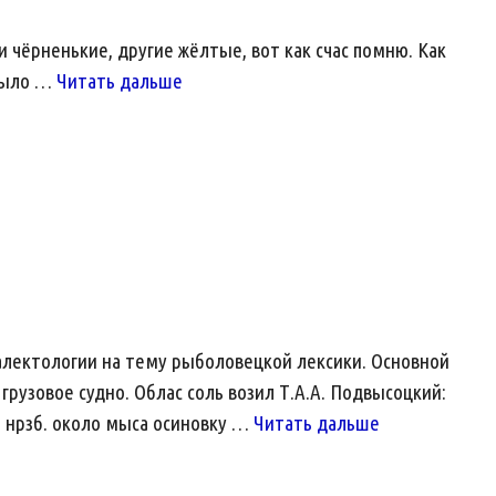
ни чёрненькие, другие жёлтые, вот как счас помню. Как
Про
 было …
Читать дальше
одёжки
алектологии на тему рыболовецкой лексики. Основной
рузовое судно. Облас соль возил Т.А.А. Подвысоцкий:
Словарь
 В нрзб. около мыса осиновку …
Читать дальше
рыболовецко
лексики.