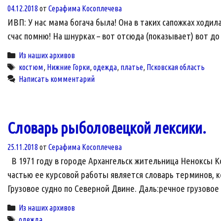
04.12.2018
от
Серафима Косоплечева
ИВП: У нас мама богача была! Она в таких сапожках ходил
счас помню! На шнурках – вот отсюда (показывает) вот д
Categories
Из наших архивов
Tags
костюм
,
Нижние Горки
,
одежда
,
платье
,
Псковская область
Написать комментарий
Словарь рыболовецкой лексики.
25.11.2018
от
Серафима Косоплечева
В 1971 году в городе Архангельск жительница Неноксы К
частью ее курсовой работы является словарь терминов, к
Грузовое судно по Северной Двине. Даль:речное грузовое 
Categories
Из наших архивов
Tags
одежда