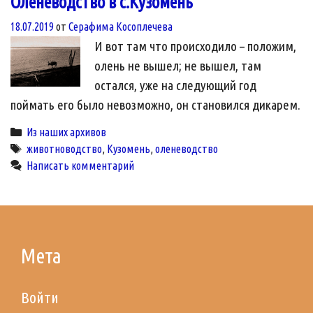
Оленеводство в с.Кузомень
18.07.2019
от
Серафима Косоплечева
И вот там что происходило – положим,
олень не вышел; не вышел, там
остался, уже на следующий год
поймать его было невозможно, он становился дикарем.
Categories
Из наших архивов
Tags
животноводство
,
Кузомень
,
оленеводство
Написать комментарий
Мета
Войти