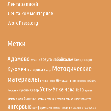
Лента записей
Лента комментариев
WordPress.org
Метки
Адамово
Варзуга
Забайкалье
Колодозеро
Алтай
Методические
Кузомень
Лирика
Лямца
материалы
Нёнокса
Нижние Горки
Пинега
Псковская область
Усть-Утка
Чаваньга
Русский Север
Рождество
архивы
былички
благодарности
веркола
гадания
гранты
доклад
животноводство
интервью
конференция
одежда
костюм
крещение
медицина