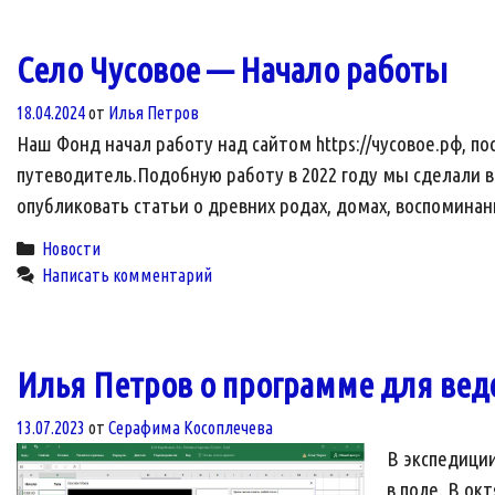
Село Чусовое — Начало работы
18.04.2024
от
Илья Петров
Наш Фонд начал работу над сайтом https://чусовое.рф, п
путеводитель.Подобную работу в 2022 году мы сделали в 
опубликовать статьи о древних родах, домах, воспомина
Categories
Новости
Написать комментарий
Илья Петров о программе для вед
13.07.2023
от
Серафима Косоплечева
В экспедиции
в поле. В ок