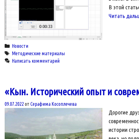
В этой стат
Читать даль
Categories
Новости
Tags
Методические материалы
Написать комментарий
«Кын. Исторический опыт и совре
09.07.2022
от
Серафима Косоплечева
Дорогие дру
современност
истории стр
века, но по