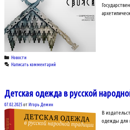
Государстве
архетипичес
Categories
Новости
Написать комментарий
Детская одежда в русской народно
07.02.2025
от
Игорь Демин
В издательс
одежды для м