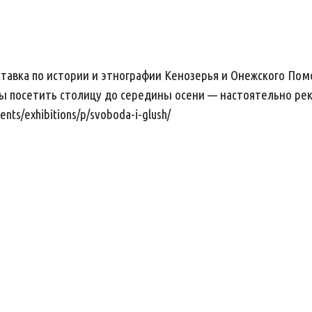
тавка по истории и этнографии Кенозерья и Онежского Пом
 посетить столицу до середины осени — настоятельно реко
nts/exhibitions/p/svoboda-i-glush/