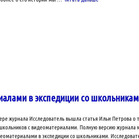
Исторический
опыт
и
современность»
иалами в экспедиции со школьника
ре журнала Исследователь вышла статья Ильи Петрова о то
кольников с видеоматериалами. Полную версию журнала мож
еоматериалами в экспедиции со школьниками. Исследователь