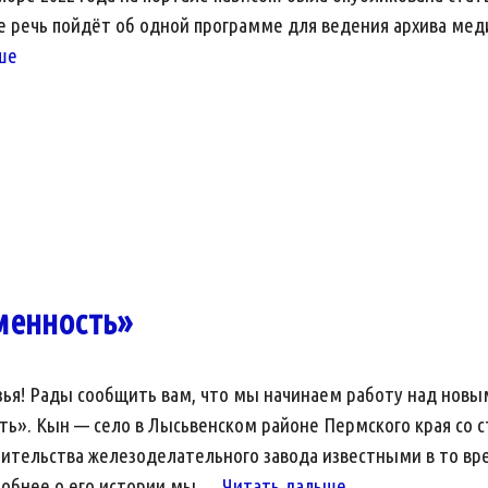
ье речь пойдёт об одной программе для ведения архива ме
Илья
ше
Петров
о
программе
для
ведения
архива
медиафайлов
в
менность»
полевых
условиях
зья! Рады сообщить вам, что мы начинаем работу над нов
ь». Кын — село в Лысьвенском районе Пермского края со с
оительства железоделательного завода известными в то вр
«Кын.
дробнее о его истории мы …
Читать дальше