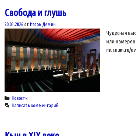
Свобода и глушь
20.03.2026
от
Игорь Демин
Чудесная выс
или намерены
museum.ru/eve
Categories
Новости
Написать комментарий
Кын в XIX веке