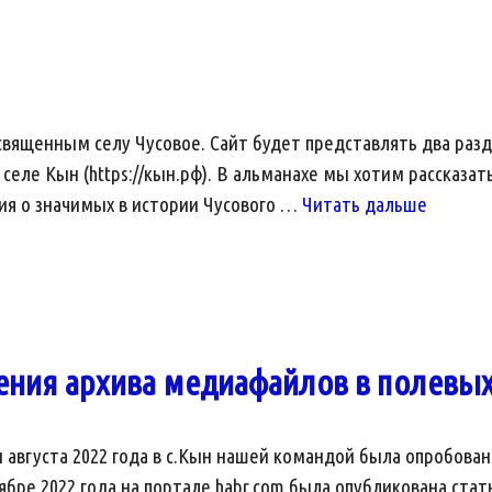
освященным селу Чусовое. Сайт будет представлять два раз
селе Кын (https://кын.рф). В альманахе мы хотим рассказат
Село
ния о значимых в истории Чусового …
Читать дальше
Чусовое
—
Начало
работы
ения архива медиафайлов в полевых
 августа 2022 года в с.Кын нашей командой была опробован
тябре 2022 года на портале habr.com была опубликована ст